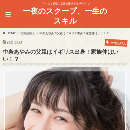
ゴシップと資格の世界を探検するbobブログ
一夜のスクープ、一生の
スキル
HOME
女性芸能人
中条あやみの父親はイギリス出身！家族仲はいい！？
2023.03.21
女性芸能人
中条あやみの父親はイギリス出身！家族仲はい
い！？