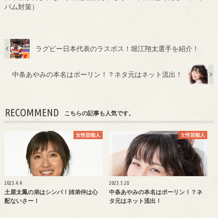
パム対策）
ラグビー日本代表のラスボス！堀江翔太選手を紹介！
中条あやみの本名はポーリン！？ネタ元はネット流出！
RECOMMEND
こちらの記事も人気です。
女性芸能人
女性芸能人
2023.4.4
2023.3.20
土屋太鳳の弟はシンバ！姉弟仲は心
中条あやみの本名はポーリン！？ネ
配ないさー！
タ元はネット流出！