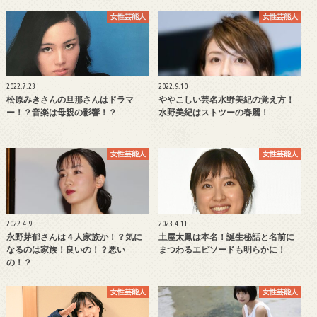
女性芸能人
女性芸能人
2022.7.23
2022.9.10
松原みきさんの旦那さんはドラマ
ややこしい芸名水野美紀の覚え方！
ー！？音楽は母親の影響！？
水野美紀はストツーの春麗！
女性芸能人
女性芸能人
2022.4.9
2023.4.11
永野芽郁さんは４人家族か！？気に
土屋太鳳は本名！誕生秘話と名前に
なるのは家族！良いの！？悪い
まつわるエピソードも明らかに！
の！？
女性芸能人
女性芸能人